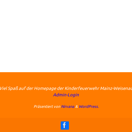
Viel Spaß auf der Homepage der Kinderfeuerwehr Mainz-Weisena
Admin-Login
Präsentiert von
Nirvana
&
WordPress.