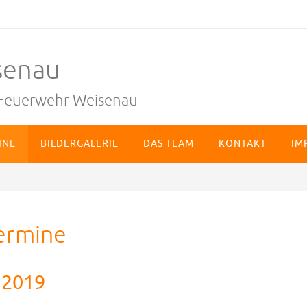
senau
n Feuerwehr Weisenau
INE
BILDERGALERIE
DAS TEAM
KONTAKT
IM
ermine
2019