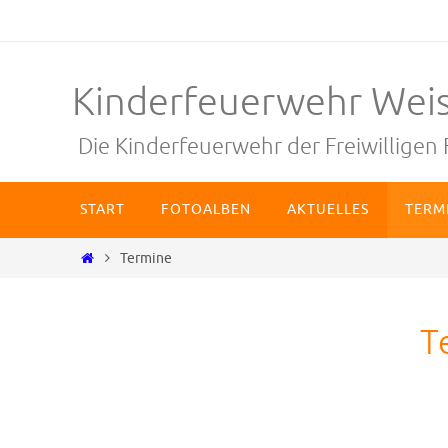
Zum
Inhalt
springen
Kinderfeuerwehr Wei
Die Kinderfeuerwehr der Freiwillige
Zum
START
FOTOALBEN
AKTUELLES
TERM
Inhalt
springen
Start
Termine
T